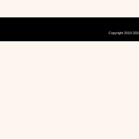
Copyright 2010-202